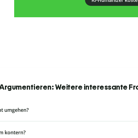
KI-Humanizer koste
Argumentieren: Weitere interessante Fr
ent umgehen?
m kontern?