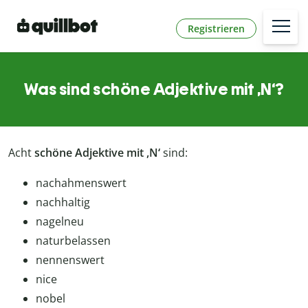
Registrieren
Was sind schöne Adjektive mit ,N‘?
Acht
schöne Adjektive mit ,N‘
sind:
nach­ah­mens­wert
nachhaltig
nagelneu
naturbelassen
nen­nens­wert
nice
nobel