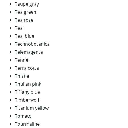
Taupe gray
Tea green
Tea rose
Teal
Teal blue
Technobotanica
Telemagenta
Tenné
Terra cotta
Thistle
Thulian pink
Tiffany blue
Timberwolf
Titanium yellow
Tomato
Tourmaline