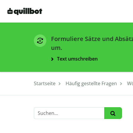
Formuliere Sätze und Absät
um.
Text umschreiben
Startseite
Häufig gestellte Fragen
Wö