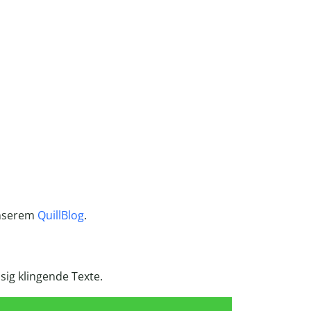
unserem
QuillBlog
.
ssig klingende Texte.