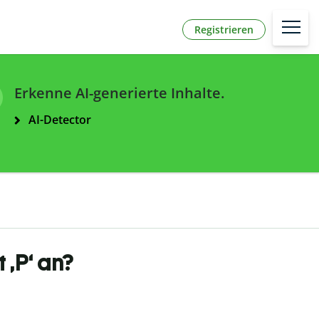
Registrieren
Erkenne AI-generierte Inhalte.
AI-Detector
‚P‘ an?