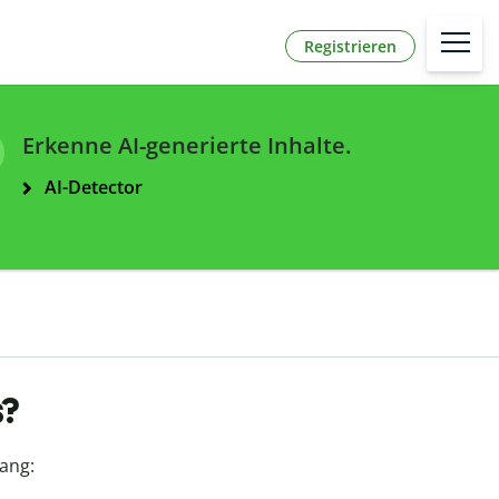
Registrieren
Erkenne AI-generierte Inhalte.
AI-Detector
s?
ang: