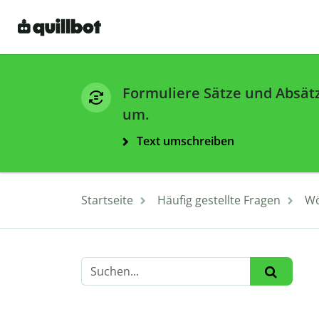
Formuliere Sätze und Absät
um.
Text umschreiben
Startseite
Häufig gestellte Fragen
Wö