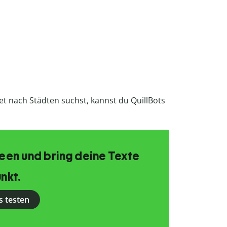
et nach Städten suchst, kannst du QuillBots
Ideen und bring deine Texte
nkt.
s testen