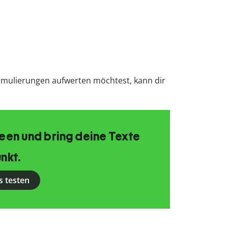
mulierungen aufwerten möchtest, kann dir
Ideen und bring deine Texte
nkt.
s testen