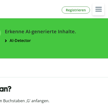
Registrieren
Erkenne AI-generierte Inhalte.
AI-Detector
 an?
em Buchstaben ‚G‘ anfangen.