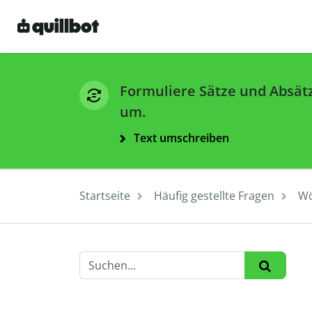
Formuliere Sätze und Absät
um.
Text umschreiben
Startseite
Häufig gestellte Fragen
Wö