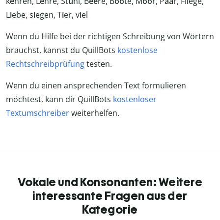
k
e
hren, L
e
hre, St
u
hl, B
ee
re, B
oo
te, M
oo
r, P
aa
r, Fl
i
ege,
L
i
ebe, s
i
egen, T
i
er, v
i
el
Wenn du Hilfe bei der richtigen Schreibung von Wörtern
brauchst, kannst du QuillBots
kostenlose
Rechtschreibprüfung
testen.
Wenn du einen ansprechenden Text formulieren
möchtest, kann dir QuillBots
kostenloser
Textumschreiber
weiterhelfen.
Vokale und Konsonanten: Weitere
interessante Fragen aus der
Kategorie