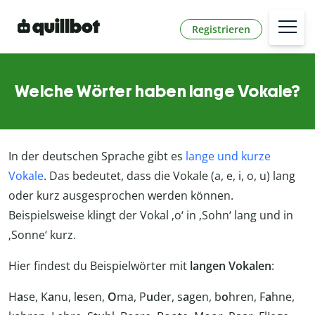
Registrieren
Welche Wörter haben lange Vokale?
In der deutschen Sprache gibt es
lange und kurze
Vokale
. Das bedeutet, dass die Vokale (a, e, i, o, u) lang
oder kurz ausgesprochen werden können.
Beispielsweise klingt der Vokal ‚o‘ in ‚Sohn‘ lang und in
‚Sonne‘ kurz.
Hier findest du Beispielwörter mit
langen Vokalen
:
H
a
se, K
a
nu, l
e
sen,
O
ma, P
u
der, s
a
gen, b
o
hren, F
a
hne,