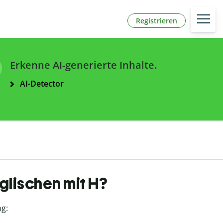
Registrieren
Erkenne AI-generierte Inhalte.
AI-Detector
glischen mit H?
g: