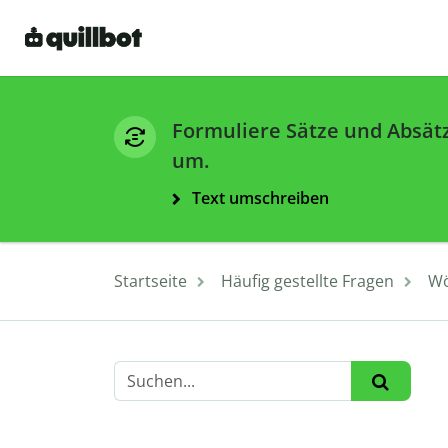
Formuliere Sätze und Absät
um.
Text umschreiben
Startseite
Häufig gestellte Fragen
Wö