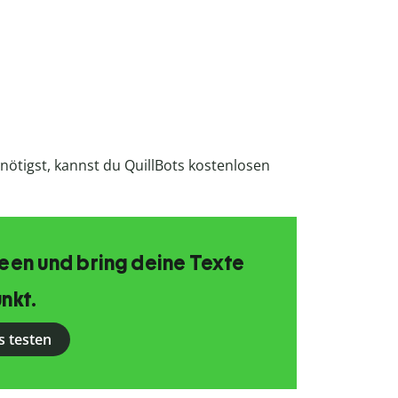
nötigst, kannst du QuillBots kostenlosen
Ideen und bring deine Texte
nkt.
s testen