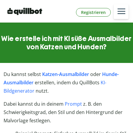
Registrieren
Wie erstelle ich mit KI süße Ausmalbilder
von Katzen und Hunden?
Du kannst selbst
Katzen-Ausmalbilder
oder
Hunde-
Ausmalbilder
erstellen, indem du QuillBots
KI-
Bildgenerator
nutzt.
Dabei kannst du in deinem
Prompt
z. B. den
Schwierigkeitsgrad, den Stil und den Hintergrund der
Malvorlage festlegen.