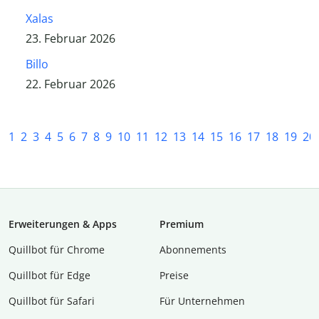
Xalas
23. Februar 2026
Billo
22. Februar 2026
1
2
3
4
5
6
7
8
9
10
11
12
13
14
15
16
17
18
19
20
Erweiterungen & Apps
Premium
Quillbot für Chrome
Abon­ne­ments
Quillbot für Edge
Preise
Quillbot für Safari
Für Unternehmen