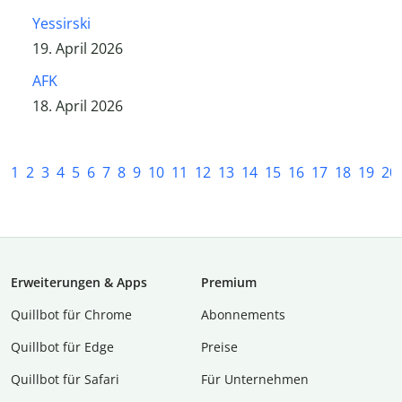
Yessirski
19. April 2026
AFK
18. April 2026
1
2
3
4
5
6
7
8
9
10
11
12
13
14
15
16
17
18
19
20
Erweiterungen & Apps
Premium
Quillbot für Chrome
Abon­ne­ments
Quillbot für Edge
Preise
Quillbot für Safari
Für Unternehmen