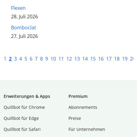
Flexen
28. Juli 2026
Bomboclat
27. Juli 2026
1
2
3
4
5
6
7
8
9
10
11
12
13
14
15
16
17
18
19
20
Erweiterungen & Apps
Premium
Quillbot für Chrome
Abon­ne­ments
Quillbot für Edge
Preise
Quillbot für Safari
Für Unternehmen