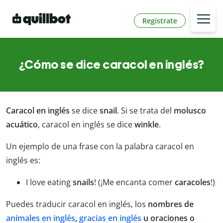
Regístrate
¿Cómo se dice caracol en inglés?
Caracol en inglés
se dice
snail
. Si se trata del
molusco
acuático
, caracol en inglés se dice
winkle
.
Un ejemplo de una frase con la palabra caracol en
inglés es:
I love eating
snails
! (¡Me encanta comer
caracoles
!)
Puedes traducir caracol en inglés, los
nombres de
animales en inglés
,
gracias en inglés
u oraciones o