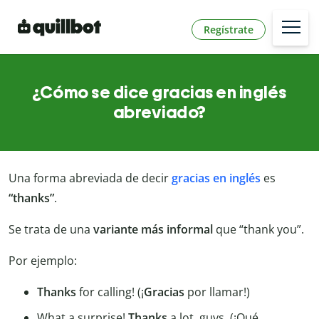
Regístrate
¿Cómo se dice gracias en inglés
abreviado?
Una forma abreviada de decir
gracias en inglés
es
“thanks”
.
Se trata de una
variante
más
informal
que “thank you”.
Por ejemplo:
Thanks
for calling! (¡
Gracias
por llamar!)
What a surprise!
Thanks
a lot, guys. (¡Qué