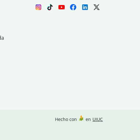
da
Hecho con
en
UIUC