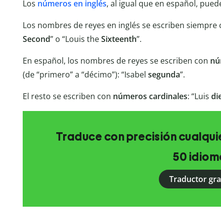
Los
números en inglés
, al igual que en español, pued
Los nombres de reyes en inglés se escriben siempre
Second
” o “Louis the
Sixteenth
”.
En español, los nombres de reyes se escriben con
nú
(de “primero” a “décimo”): “Isabel
segunda
”.
El resto se escriben con
números cardinales
: “Luis
di
Traduce con precisión cualquie
50 idiom
Traductor gra