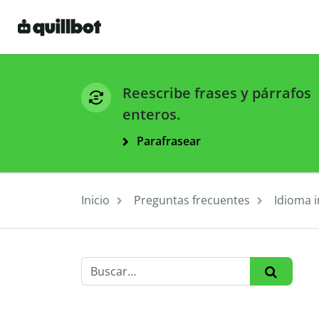
Reescribe frases y párrafos
enteros.
Parafrasear
Inicio
Preguntas frecuentes
Idioma i