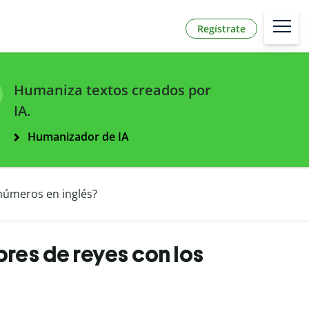
Regístrate
Humaniza textos creados por
IA.
Humanizador de IA
números en inglés?
res de reyes con los