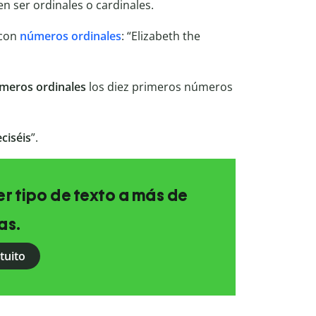
en ser ordinales o cardinales.
 con
números ordinales
: “Elizabeth the
meros ordinales
los diez primeros números
eciséis
”.
r tipo de texto a más de
as.
tuito