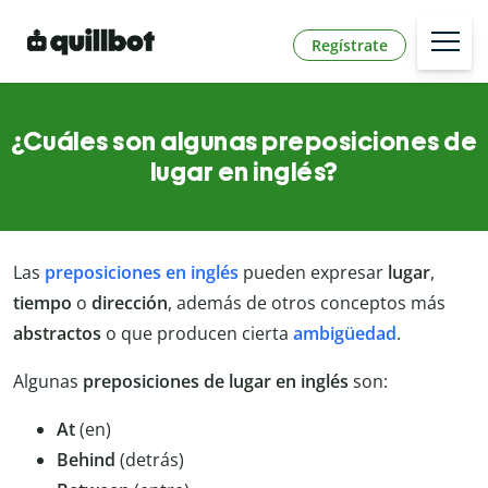
Regístrate
¿Cuáles son algunas preposiciones de
lugar en inglés?
Las
preposiciones en inglés
pueden expresar
lugar
,
tiempo
o
dirección
, además de otros conceptos más
abstractos
o que producen cierta
ambigüedad
.
Algunas
preposiciones
de
lugar
en
inglés
son:
At
(en)
Behind
(detrás)