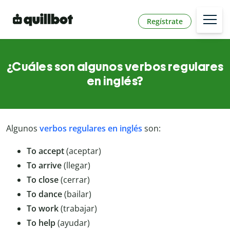
Regístrate
¿Cuáles son algunos verbos regulares
en inglés?
Algunos
verbos regulares en inglés
son:
To accept
(aceptar)
To arrive
(llegar)
To close
(cerrar)
To dance
(bailar)
To work
(trabajar)
To help
(ayudar)