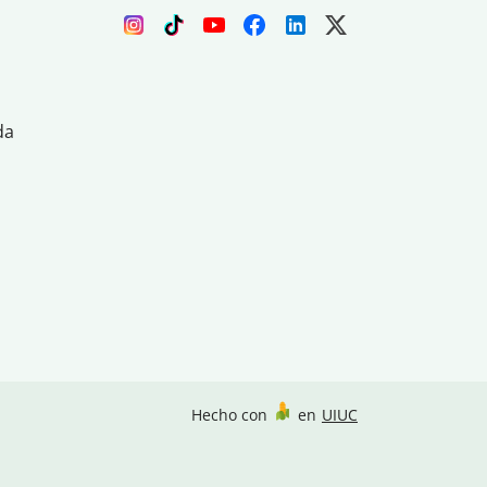
da
Hecho con
en
UIUC