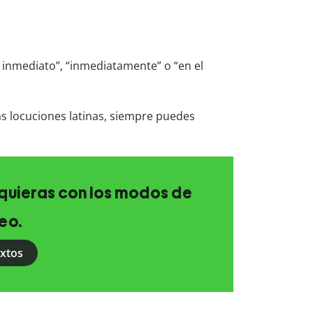
 inmediato”, “inmediatamente” o “en el
 las locuciones latinas, siempre puedes
e quieras con los modos de
eo.
extos