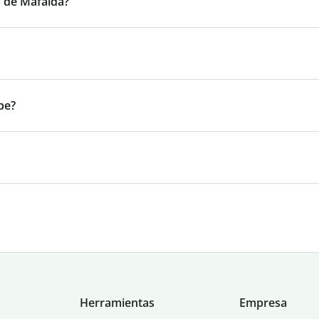
s de Mafalda?
be?
Herramientas
Empresa