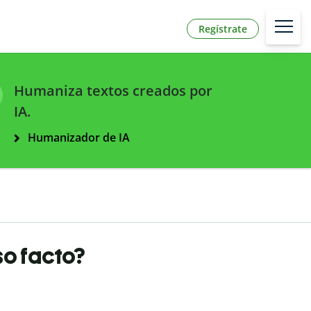
Regístrate
Humaniza textos creados por
IA.
Humanizador de IA
so facto?
: