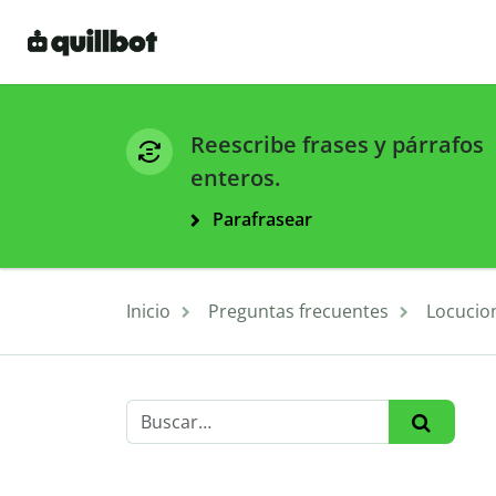
Reescribe frases y párrafos
enteros.
Parafrasear
Inicio
Preguntas frecuentes
Locucion