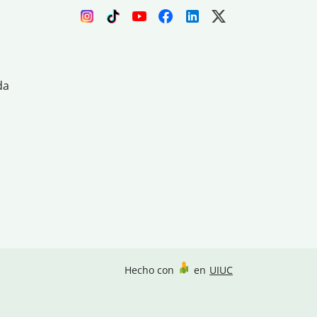
da
Hecho con
en
UIUC