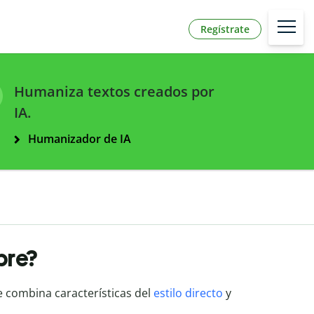
Regístrate
Humaniza textos creados por
IA.
Humanizador de IA
ibre?
 combina características del
estilo directo
y