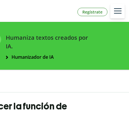
Regístrate
Humaniza textos creados por
IA.
Humanizador de IA
er la función de