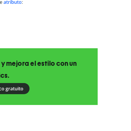
e
atributo
:
 y mejora el estilo con un
ics.
co gratuito