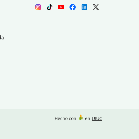
da
Hecho con
en
UIUC