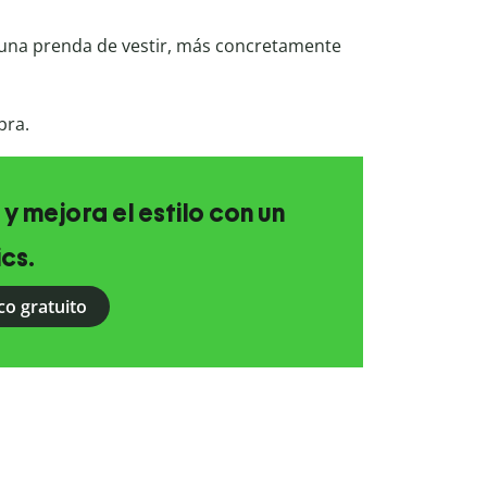
 una prenda de vestir, más concretamente
bra.
 y mejora el estilo con un
ics.
co gratuito