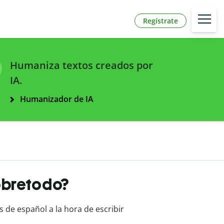
Regístrate
Humaniza textos creados por
IA.
Humanizador de IA
sobretodo?
 de español a la hora de escribir