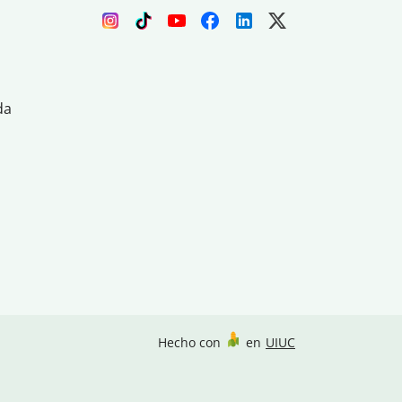
da
Hecho con
en
UIUC