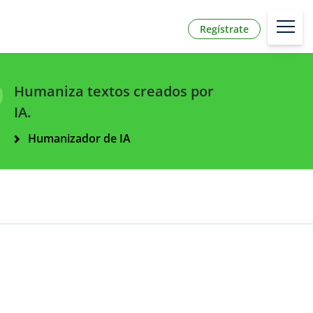
Regístrate
Humaniza textos creados por
IA.
Humanizador de IA