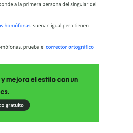
sponde a la primera persona del singular del
as homófonas
: suenan igual pero tienen
 homófonas, prueba el
corrector ortográfico
 y mejora el estilo con un
ics.
co gratuito