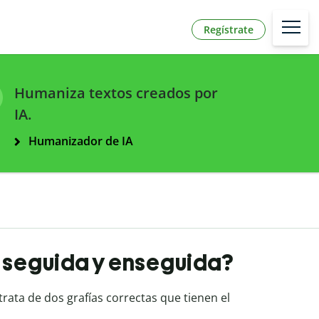
Regístrate
Humaniza textos creados por
IA.
Humanizador de IA
n seguida y enseguida?
 trata de dos grafías correctas que tienen el