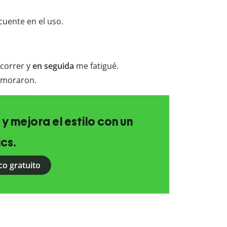
cuente en el uso.
 correr y
en
seguida
me fatigué.
amoraron.
 y mejora el estilo con un
ics.
co gratuito