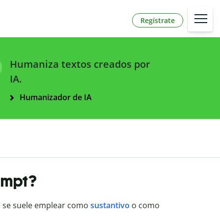
Regístrate
Humaniza textos creados por
IA.
Humanizador de IA
ompt?
ra se suele emplear como
sustantivo
o como