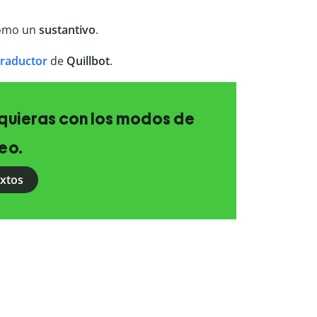
como un
sustantivo
.
traductor
de
Quillbot
.
e quieras con los modos de
eo.
extos