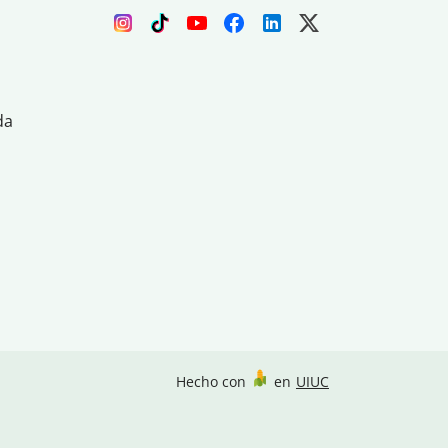
da
Hecho con
en
UIUC