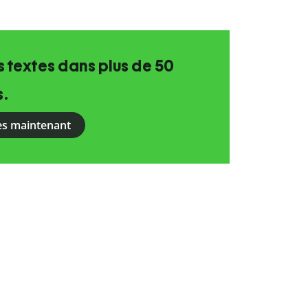
 textes dans plus de 50
s.
ès maintenant