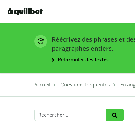
Réécrivez des phrases et de
paragraphes entiers.
Reformuler des textes
Accueil
Questions fréquentes
En ang