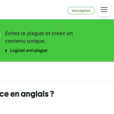
Inscription
Évitez le plagiat et créez un
contenu unique.
Logiciel anti-plagiat
e en anglais ?