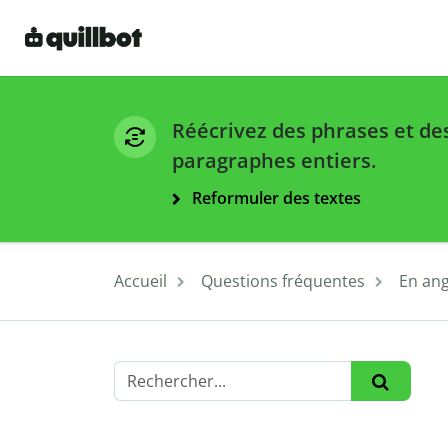
Réécrivez des phrases et de
paragraphes entiers.
Reformuler des textes
Accueil
Questions fréquentes
En ang