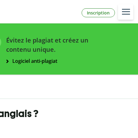
Inscription
Évitez le plagiat et créez un
contenu unique.
Logiciel anti-plagiat
anglais ?