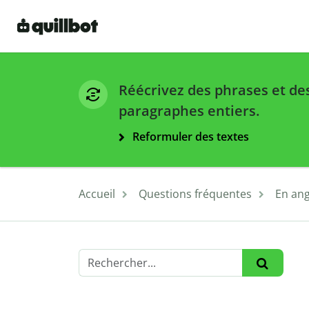
Réécrivez des phrases et de
paragraphes entiers.
Reformuler des textes
Accueil
Questions fréquentes
En ang