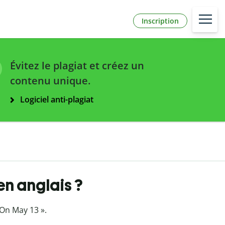
Inscription
Évitez le plagiat et créez un
contenu unique.
Logiciel anti-plagiat
en anglais ?
 On May 13 ».