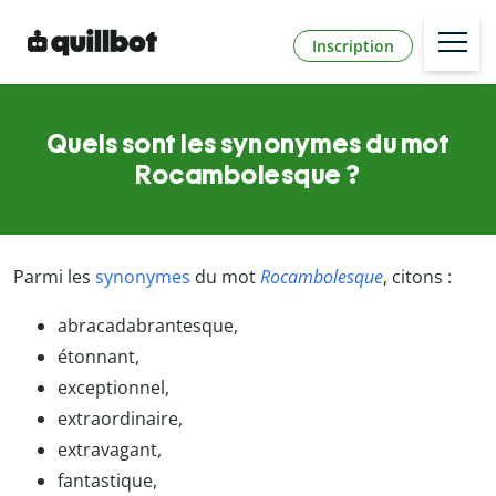
Inscription
Quels sont les synonymes du mot
Rocambolesque ?
Parmi les
synonymes
du mot
Rocambolesque
, citons :
abracadabrantesque,
étonnant,
exceptionnel,
extraordinaire,
extravagant,
fantastique,