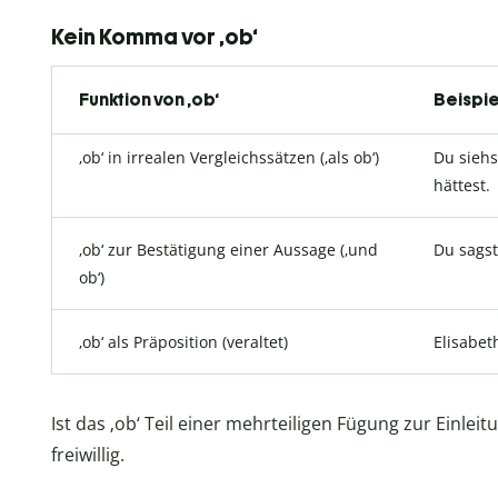
Kein Komma vor ‚ob‘
Funktion von ‚ob‘
Beispie
‚ob‘ in irrealen Vergleichssätzen (‚als ob‘)
Du siehs
hättest.
‚ob‘ zur Bestätigung einer Aussage (‚und
Du sagst
ob‘)
‚ob‘ als Präposition (veraltet)
Elisabet
Ist das ‚ob‘ Teil einer mehrteiligen Fügung zur Einle
freiwillig.