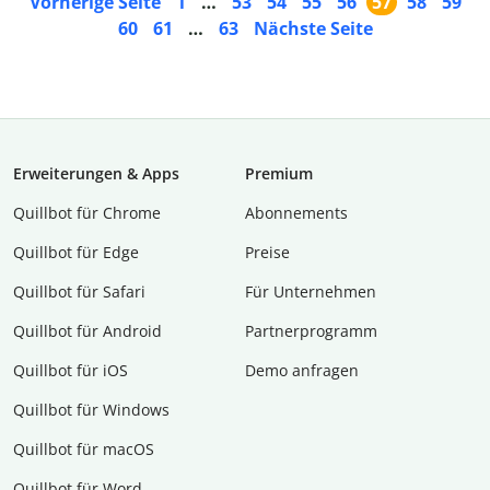
Vorherige Seite
1
…
53
54
55
56
57
58
59
60
61
…
63
Nächste Seite
Erweiterungen & Apps
Premium
Quillbot für Chrome
Abon­ne­ments
Quillbot für Edge
Preise
Quillbot für Safari
Für Unternehmen
Quillbot für Android
Partnerprogramm
Quillbot für iOS
Demo anfragen
Quillbot für Windows
Quillbot für macOS
Quillbot für Word