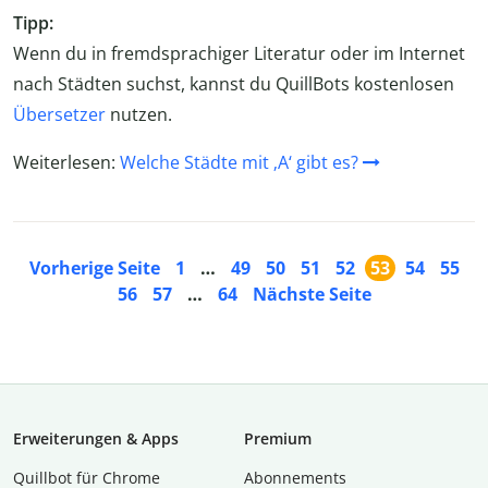
Tipp:
Wenn du in fremdsprachiger Literatur oder im Internet
nach Städten suchst, kannst du QuillBots kostenlosen
Übersetzer
nutzen.
Weiterlesen:
Welche Städte mit ‚A‘ gibt es?
Vorherige Seite
1
…
49
50
51
52
53
54
55
56
57
…
64
Nächste Seite
Erweiterungen & Apps
Premium
Quillbot für Chrome
Abon­ne­ments