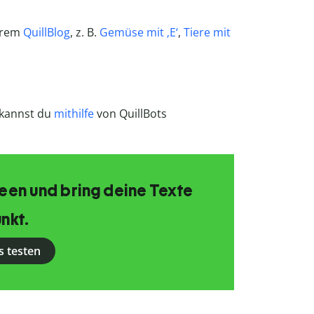
erem
QuillBlog
, z. B.
Gemüse mit ‚E‘
,
Tiere mit
 kannst du
mithilfe
von QuillBots
Ideen und bring deine Texte
nkt.
s testen