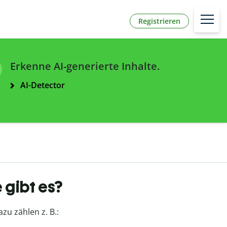
Registrieren
Erkenne AI-generierte Inhalte.
AI-Detector
 gibt es?
azu zählen z. B.: