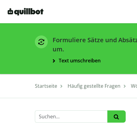
Formuliere Sätze und Absät
um.
Text umschreiben
Startseite
Häufig gestellte Fragen
Wö