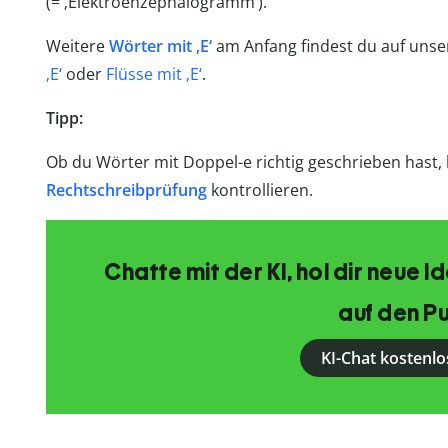
(= ‚Elektroenzephalogramm‘).
Weitere
Wörter mit ‚E‘
am Anfang findest du auf uns
‚E‘
oder
Flüsse mit ‚E‘
.
Tipp:
Ob du Wörter mit Doppel-e richtig geschrieben hast,
Rechtschreibprüfung
kontrollieren.
Chatte mit der KI, hol dir neue 
auf den Pu
KI-Chat kostenlo