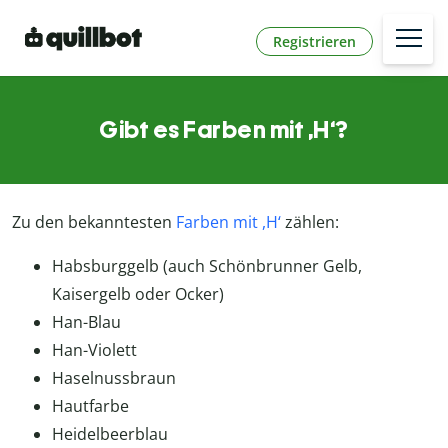
Registrieren
Gibt es Farben mit ,H‘?
Zu den bekanntesten
Farben mit ,H‘
zählen:
Habsburggelb (auch Schönbrunner Gelb,
Kaisergelb oder Ocker)
Han-Blau
Han-Violett
Haselnussbraun
Hautfarbe
Heidelbeerblau