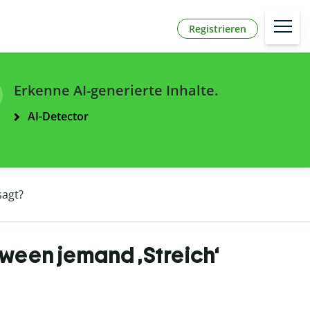
Registrieren
Erkenne AI-generierte Inhalte.
AI-Detector
sagt?
oween jemand ‚Streich‘