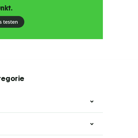
nkt.
s testen
tegorie