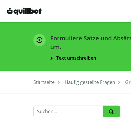
Formuliere Sätze und Absät
um.
Text umschreiben
Startseite
Häufig gestellte Fragen
Gr