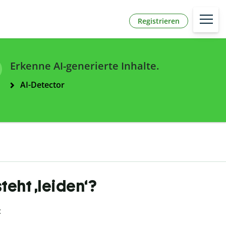
Registrieren
Erkenne AI-generierte Inhalte.
AI-Detector
teht ‚leiden‘?
: