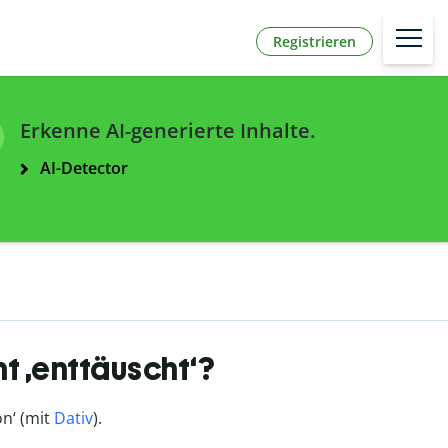
Registrieren
Erkenne AI-generierte Inhalte.
AI-Detector
t ‚enttäuscht‘?
on‘ (mit
Dativ
).