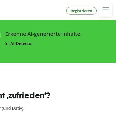
Registrieren
Erkenne AI-generierte Inhalte.
AI-Detector
t ‚zufrieden‘?
‘ (und Dativ).