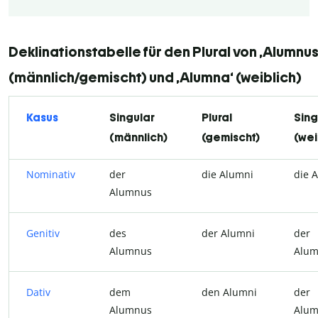
Deklinationstabelle für den Plural von ‚Alumnus
(männlich/gemischt) und ‚Alumna‘ (weiblich)
Kasus
Singular
Plural
Sing
(männlich)
(gemischt)
(wei
Nominativ
der
die Alumni
die 
Alumnus
Genitiv
des
der Alumni
der
Alumnus
Alu
Dativ
dem
den Alumni
der
Alumnus
Alu