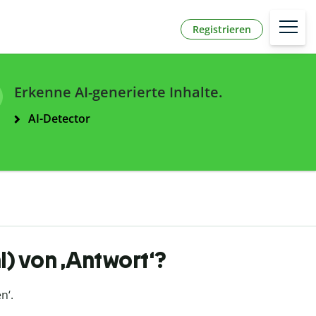
Registrieren
Erkenne AI-generierte Inhalte.
AI-Detector
hl) von ‚Antwort‘?
n‘.