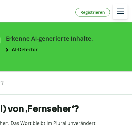
Registrieren
Erkenne AI-generierte Inhalte.
AI-Detector
‘?
hl) von ‚Fernseher‘?
her‘. Das Wort bleibt im Plural unverändert.