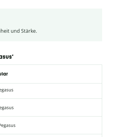
heit und Stärke.
asus‘
ular
egasus
egasus
Pegasus