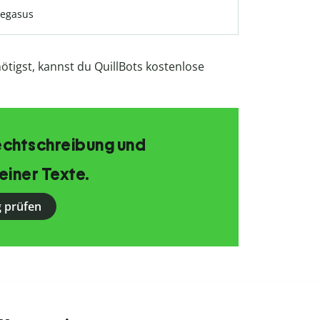
Pegasus
enötigst, kannst du QuillBots kostenlose
echtschreibung und
einer Texte.
 prüfen