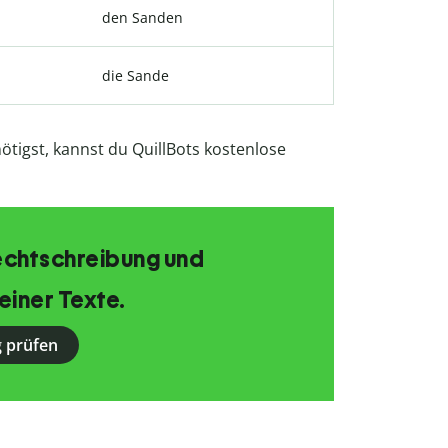
den Sanden
die Sande
enötigst, kannst du QuillBots kostenlose
echtschreibung und
einer Texte.
 prüfen