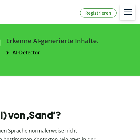
Registrieren
Erkenne AI-generierte Inhalte.
AI-Detector
hl) von ‚Sand‘?
chen Sprache normalerweise nicht
 In bestimmten Kontexten, wie etwa in der