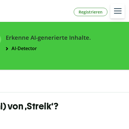
Registrieren
Erkenne AI-generierte Inhalte.
AI-Detector
l) von ‚Streik‘?