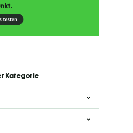
nkt.
s testen
er Kategorie