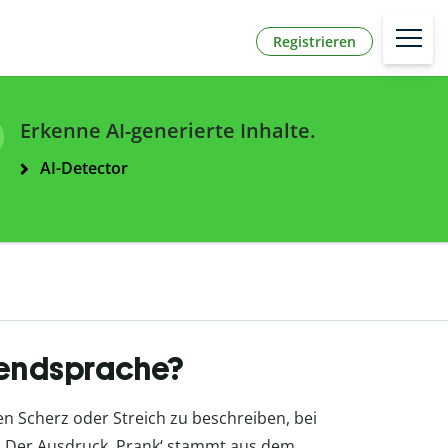
Registrieren
Erkenne AI-generierte Inhalte.
AI-Detector
ugendsprache?
n Scherz oder Streich zu beschreiben, bei
. Der Ausdruck ‚Prank‘ stammt aus dem