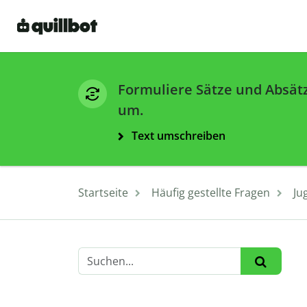
Formuliere Sätze und Absät
um.
Text umschreiben
Startseite
Häufig gestellte Fragen
Ju