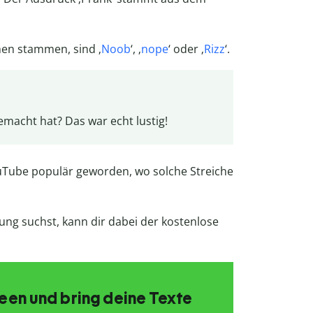
hen stammen, sind ‚
Noob
‘, ‚
nope
‘ oder ‚
Rizz
‘.
macht hat? Das war echt lustig!
uTube populär geworden, wo solche Streiche
ng suchst, kann dir dabei der kostenlose
Ideen und bring deine Texte