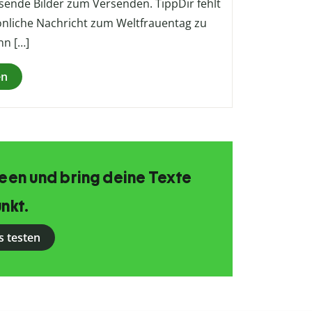
sende Bilder zum Versenden. TippDir fehlt
rsönliche Nachricht zum Weltfrauentag zu
nn […]
en
Ideen und bring deine Texte
nkt.
s testen