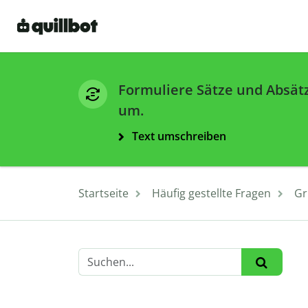
Formuliere Sätze und Absät
um.
Text umschreiben
Startseite
Häufig gestellte Fragen
Gr