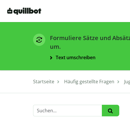
Formuliere Sätze und Absät
um.
Text umschreiben
Startseite
Häufig gestellte Fragen
Ju