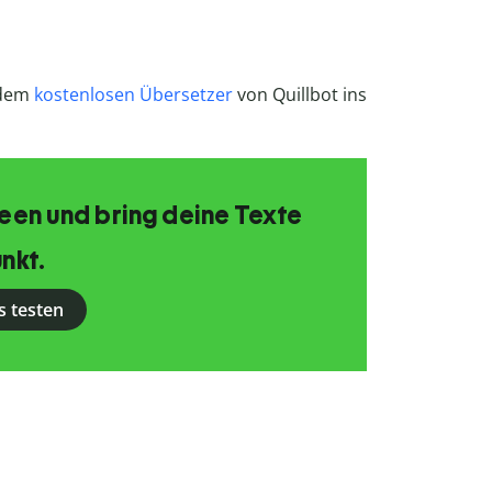
 dem
kostenlosen Übersetzer
von Quillbot ins
Ideen und bring deine Texte
nkt.
s testen