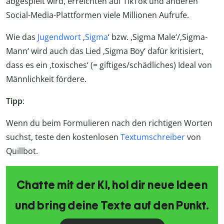
abgespielt wird, erreichten auf TikTok und anderen
Social-Media-Plattformen viele Millionen Aufrufe.
Wie das
Jugendwort
‚
Sigma
‘ bzw. ‚Sigma Male‘/‚Sigma-
Mann‘ wird auch das Lied ‚Sigma Boy‘ dafür kritisiert,
dass es ein ‚toxisches‘ (= giftiges/schädliches) Ideal von
Männlichkeit fördere.
Tipp
:
Wenn du beim Formulieren nach den richtigen Worten
suchst, teste den kostenlosen
Textumschreiber
von
Quillbot.
Chatte mit der KI, hol dir neue Ideen
und bring deine Texte auf den Punkt.