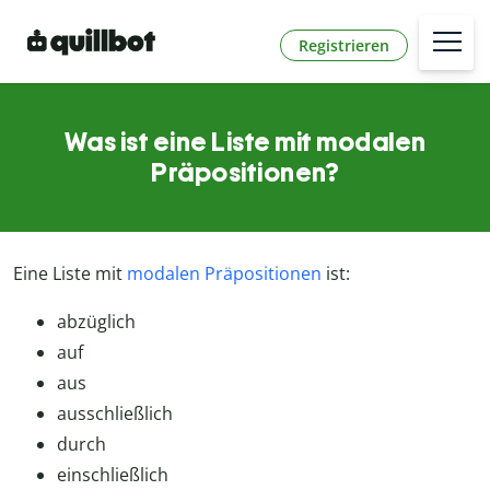
Registrieren
Was ist eine Liste mit modalen
Präpositionen?
Eine Liste mit
modalen Präpositionen
ist:
abzüglich
auf
aus
ausschließlich
durch
einschließlich