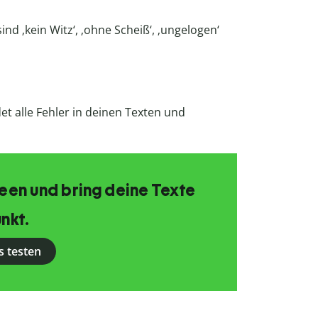
d ‚kein Witz‘, ‚ohne Scheiß‘, ‚ungelogen‘
et alle Fehler in deinen Texten und
Ideen und bring deine Texte
nkt.
s testen