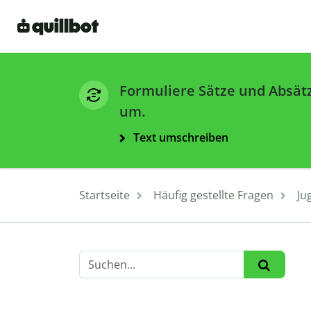
Formuliere Sätze und Absät
um.
Text umschreiben
Startseite
Häufig gestellte Fragen
Ju