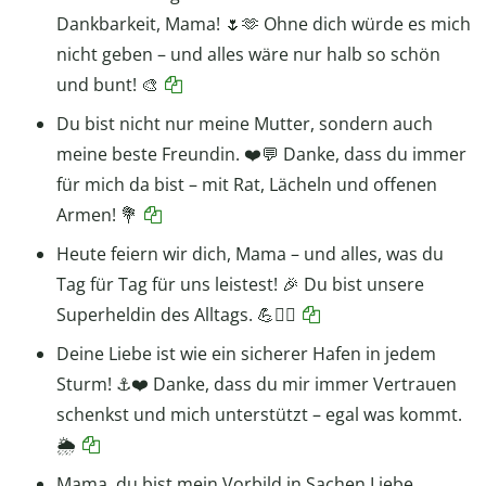
Dankbarkeit, Mama! 🌷🫶 Ohne dich würde es mich
nicht geben – und alles wäre nur halb so schön
und bunt! 🎨
Du bist nicht nur meine Mutter, sondern auch
meine beste Freundin. ❤️💬 Danke, dass du immer
für mich da bist – mit Rat, Lächeln und offenen
Armen! 💐
Heute feiern wir dich, Mama – und alles, was du
Tag für Tag für uns leistest! 🎉 Du bist unsere
Superheldin des Alltags. 💪🦸‍♀️
Deine Liebe ist wie ein sicherer Hafen in jedem
Sturm! ⚓️❤️ Danke, dass du mir immer Vertrauen
schenkst und mich unterstützt – egal was kommt.
🌦️
Mama, du bist mein Vorbild in Sachen Liebe,